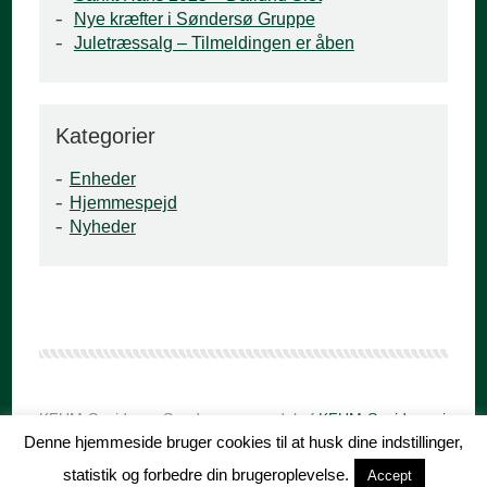
Nye kræfter i Søndersø Gruppe
Juletræssalg – Tilmeldingen er åben
Kategorier
Enheder
Hjemmespejd
Nyheder
KFUM-Spejderne Søndersø er en del af
KFUM-Spejderne i
Danmark
·
Besøg os på Facebook
Denne hjemmeside bruger cookies til at husk dine indstillinger,
statistik og forbedre din brugeroplevelse.
Accept